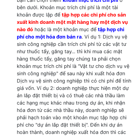
bạn cần chọn thêm
khoản mục trích chi phí
ở
bên dưới. Khoản mục trích chi phí là một tài
khoản được lập để
tập hợp các chi phí cho sản
xuất kinh doanh một mặt hàng hay một dịch vụ
nào đó
hoặc là một khoản mục để
tập hợp chi
phí cho một hóa đơn bán ra
. Ví dụ 1: Dịch vụ vệ
sinh công nghiệp cần trích chi phí từ các vật tư
như thuốc tẩy, găng tay... thì khi mua các mặt
hàng thuốc tẩy, găng tay chúng ta phải chọn
khoản mục trích chi phí là "Vật tư cho dịch vụ vệ
sinh công nghiệp" để sau này khi xuất hóa đơn
Dịch vụ vệ sinh công nghiệp thì có chi phí để tính
giá vốn. Ví dụ 2: doanh nghiệp thực hiện một dự
án lắp đặt thiết bị và có thuê các nhà thầu làm
các hạng mục khác nhau trong dự án, khi nhận
hóa đơn từ các nhà thầu này, doanh nghiệp sẽ
phải hạch toán vào một khoản mục tập hợp chi
phí cho "dự án lắp đặt thiết bị". Đến khi dự án
hoàn thành, doanh nghiệp xuất hóa đơn thì các