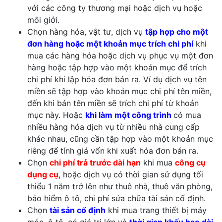
với các công ty thương mại hoặc dịch vụ hoặc
môi giới.
Chọn hàng hóa, vật tư, dịch vụ
tập hợp cho một
đơn hàng hoặc một khoản mục trích chi phí
khi
mua các hàng hóa hoặc dịch vụ phục vụ một đơn
hàng hoặc tập hợp vào một khoản mục để trích
chi phí khi lập hóa đơn bán ra. Ví dụ dịch vụ tên
miền sẽ tập hợp vào khoản mục chi phí tên miền,
đến khi bán tên miền sẽ trích chi phí từ khoản
mục này. Hoặc
khi làm một công trình
có mua
nhiều hàng hóa dịch vụ từ nhiều nhà cung cấp
khác nhau, cũng cần tập hợp vào một khoản mục
riêng để tính giá vốn khi xuất hóa đơn bán ra.
Chọn
chi phí trả trước dài hạn
khi mua
công cụ
dụng cụ
, hoặc dịch vụ có thời gian sử dụng tối
thiểu 1 năm trở lên như thuê nhà, thuê văn phòng,
bảo hiểm ô tô, chi phí sửa chữa tài sản cố định.
Chọn
tài sản cố định
khi mua trang thiết bị máy
móc, ô tô, có giá trị lớn và
thời gian khấu hao dài