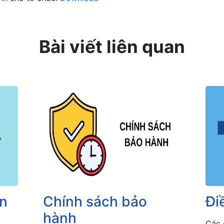
Bài viết liên quan
ền
Chính sách bảo
Đi
hành
Các 