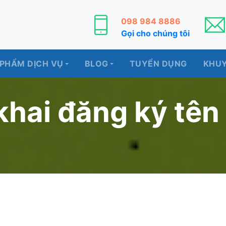
098 984 8886
Gọi cho chúng tôi
 PHẨM DỊCH VỤ
BLOG
TUYỂN DỤNG
KHUY
khai đăng ký tên