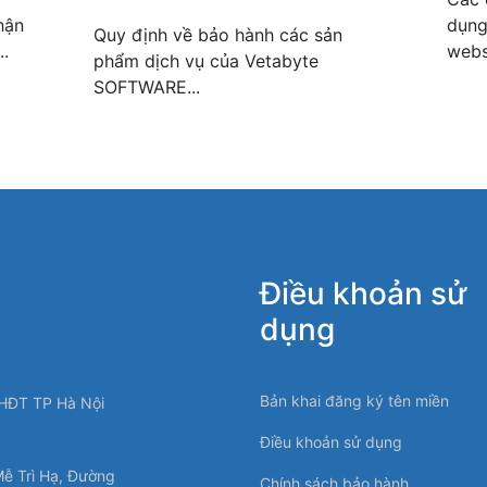
hận
dụng
Quy định về bảo hành các sản
..
webs
phẩm dịch vụ của Vetabyte
SOFTWARE...
Điều khoản sử
dụng
Bản khai đăng ký tên miền
HĐT TP Hà Nội
Điều khoản sử dụng
Mễ Trì Hạ, Đường
Chính sách bảo hành