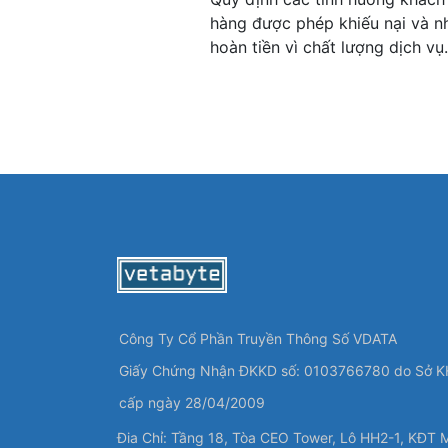
hàng được phép khiếu nại và n
hoàn tiền vì chất lượng dịch vụ.
Công Ty Cổ Phần Truyền Thông Số VDATA
Giấy Chứng Nhận ĐKKD số: 0103766780 do Sở K
cấp ngày 28/04/2009
Đia Chỉ: Tầng 18, Tòa CEO Tower, Lô HH2-1, KĐT 