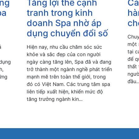
ờng
Tăng lợi thế cạnh
Cá
pa
tranh trong kinh
hà
doanh Spa nhờ áp
ch
dụng chuyển đổi số
Chuy
một 
ả
Hiện nay, nhu cầu chăm sóc sức
tại 
khỏe và sắc đẹp của con người
để q
 dụng
ngày càng tăng lên, Spa đã và đang
thất
h,
trở thành một ngành nghề phát triển
ngườ
ững
mạnh mẽ trên toàn thế giới, trong
đầu..
đó có Việt Nam. Các trung tâm spa
liên tiếp xuất hiện, khiến mức độ
tăng trưởng ngành kin...