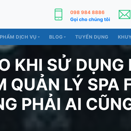
098 984 8886
Gọi cho chúng tôi
 PHẨM DỊCH VỤ
BLOG
TUYỂN DỤNG
KHUY
RO KHI SỬ DỤNG
 QUẢN LÝ SPA 
G PHẢI AI CŨNG