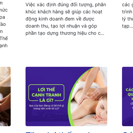
em
Việc xác định đúng đối tượng, phân
các 
 mức
khúc khách hàng sẽ giúp các hoạt
trìn
Spa
động kinh doanh đem về được
lý t
Vào
doanh thu, tạo lợi nhuận và góp
tạp...
n
phần tạo dựng thương hiệu cho c...
 Thế
cạnh