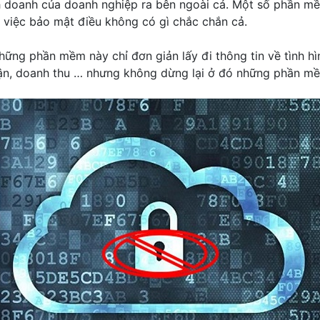
nh doanh của doanh nghiệp ra bên ngoài cả. Một số phần m
 việc bảo mật điều không có gì chắc chắn cả.
hững phần mềm này chỉ đơn giản lấy đi thông tin về tình h
huận, doanh thu … nhưng không dừng lại ở đó những phần mềm