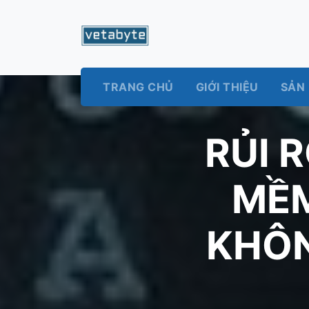
TRANG CHỦ
GIỚI THIỆU
SẢN
RỦI 
MỀM
KHÔN