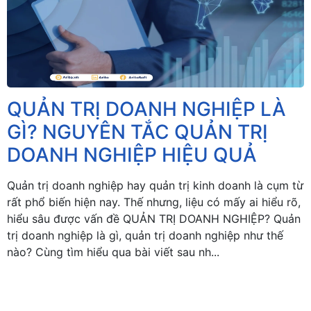
QUẢN TRỊ DOANH NGHIỆP LÀ
GÌ? NGUYÊN TẮC QUẢN TRỊ
DOANH NGHIỆP HIỆU QUẢ
Quản trị doanh nghiệp hay quản trị kinh doanh là cụm từ
rất phổ biến hiện nay. Thế nhưng, liệu có mấy ai hiểu rõ,
hiểu sâu được vấn đề QUẢN TRỊ DOANH NGHIỆP? Quản
trị doanh nghiệp là gì, quản trị doanh nghiệp như thế
nào? Cùng tìm hiểu qua bài viết sau nh...