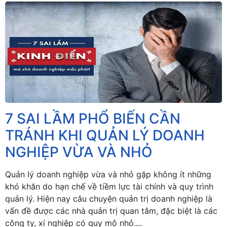
7 SAI LẦM PHỔ BIẾN CẦN
TRÁNH KHI QUẢN LÝ DOANH
NGHIỆP VỪA VÀ NHỎ
Quản lý doanh nghiệp vừa và nhỏ gặp không ít những
khó khăn do hạn chế về tiềm lực tài chính và quy trình
quản lý. Hiện nay câu chuyện quản trị doanh nghiệp là
vấn đề được các nhà quản trị quan tâm, đặc biệt là các
công ty, xí nghiệp có quy mô nhỏ....