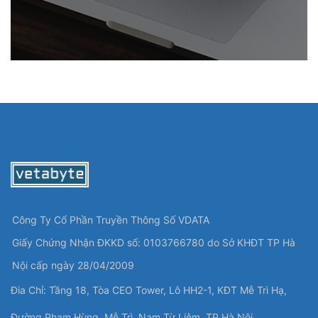
Công Ty Cổ Phần Truyền Thông Số VDATA
Giấy Chứng Nhận ĐKKD số: 0103766780 do Sở KHĐT TP Hà
Nội cấp ngày 28/04/2009
Đia Chỉ: Tầng 18, Tòa CEO Tower, Lô HH2-1, KĐT Mễ Trì Hạ,
Đường Phạm Hùng, Mễ Trì, Nam Từ Liêm, TP Hà Nội