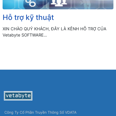
Hỗ trợ kỹ thuật
XIN CHÀO QUÝ KHÁCH, ĐÂY LÀ KÊNH HỖ TRỢ CỦA
Vetabyte SOFTWARE...
Công Ty Cổ Phần Truyền Thông Số VDATA