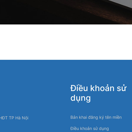
Điều khoản sử
dụng
Bản khai đăng ký tên miền
HĐT TP Hà Nội
Điều khoản sử dụng