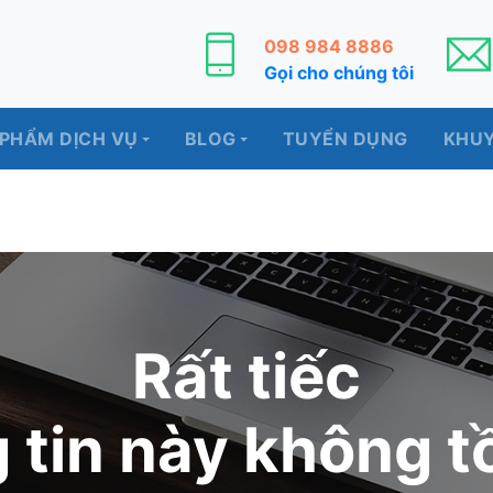
098 984 8886
Gọi cho chúng tôi
 PHẨM DỊCH VỤ
BLOG
TUYỂN DỤNG
KHUY
Rất tiếc
 tin này không tồ