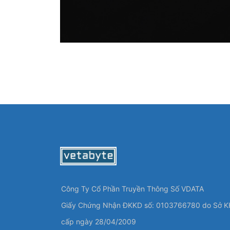
Công Ty Cổ Phần Truyền Thông Số VDATA
Giấy Chứng Nhận ĐKKD số: 0103766780 do Sở K
cấp ngày 28/04/2009