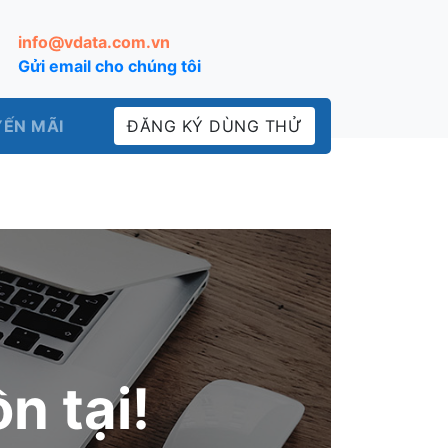
info@vdata.com.vn
Gửi email cho chúng tôi
ẾN MÃI
ĐĂNG KÝ DÙNG THỬ
n tại!